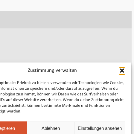
Zustimmung verwalten
Imprint
optimales Erlebnis zu bieten, verwenden wir Technologien wie Cookies,
Privacy policy
nformationen zu speichern und/oder darauf zuzugreifen. Wenn du
Cookie Directive (EU)
hnologien zustimmst, können wir Daten wie das Surfverhalten oder
General Terms and Conditions
 IDs auf dieser Website verarbeiten. Wenn du deine Zustimmung nicht
der zurückziehst, können bestimmte Merkmale und Funktionen
Sitemap
tigt werden.
eptieren
Ablehnen
Einstellungen ansehen