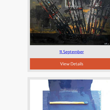
11.September
View Details