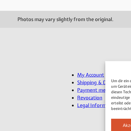
Photos may vary slightly from the original.
My Account
Um dir ein 
Shipping & Delivery
um Gerätei
Payment methods
diesen Tec
Revocation
eindeutige
erteilst o
Legal Information
beeinträch
Akz