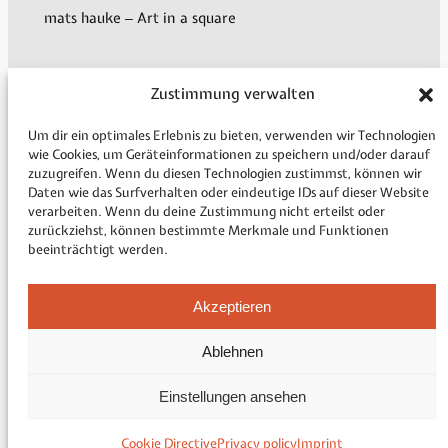
mats hauke – Art in a square
Zustimmung verwalten
My Account
Shipping & Delivery
Um dir ein optimales Erlebnis zu bieten, verwenden wir Technologien
Payment methods
wie Cookies, um Geräteinformationen zu speichern und/oder darauf
zuzugreifen. Wenn du diesen Technologien zustimmst, können wir
Revocation
Daten wie das Surfverhalten oder eindeutige IDs auf dieser Website
Legal Information
verarbeiten. Wenn du deine Zustimmung nicht erteilst oder
zurückziehst, können bestimmte Merkmale und Funktionen
beeinträchtigt werden.
Imprint
Akzeptieren
Privacy policy
Cookie Directive (EU)
Ablehnen
General Terms and Conditions
Sitemap
Einstellungen ansehen
Cookie Directive
Privacy policy
Imprint