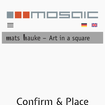
Skip
to
content
☰
Confirm & Place