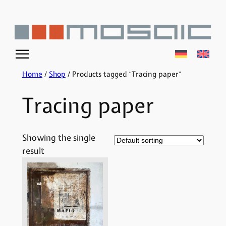
Skip
to
content
☰
Home
/
Shop
/ Products tagged “Tracing paper”
Tracing paper
Showing the single
result