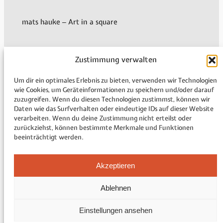
mats hauke – Art in a square
Zustimmung verwalten
My Account
Shipping & Delivery
Um dir ein optimales Erlebnis zu bieten, verwenden wir Technologien
Payment methods
wie Cookies, um Geräteinformationen zu speichern und/oder darauf
zuzugreifen. Wenn du diesen Technologien zustimmst, können wir
Revocation
Daten wie das Surfverhalten oder eindeutige IDs auf dieser Website
Legal Information
verarbeiten. Wenn du deine Zustimmung nicht erteilst oder
zurückziehst, können bestimmte Merkmale und Funktionen
beeinträchtigt werden.
Imprint
Akzeptieren
Privacy policy
Cookie Directive (EU)
Ablehnen
General Terms and Conditions
Sitemap
Einstellungen ansehen