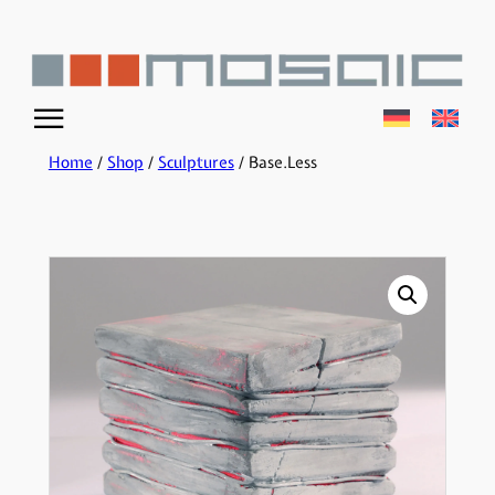
☰
Home
/
Shop
/
Sculptures
/ Base.Less