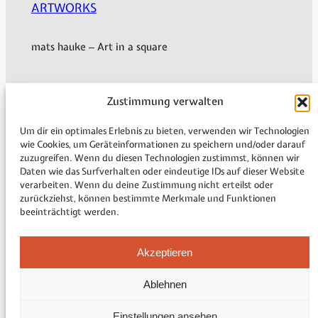
ARTWORKS
mats hauke – Art in a square
Zustimmung verwalten
My Account
Shipping & Delivery
Um dir ein optimales Erlebnis zu bieten, verwenden wir Technologien
Payment methods
wie Cookies, um Geräteinformationen zu speichern und/oder darauf
zuzugreifen. Wenn du diesen Technologien zustimmst, können wir
Revocation
Daten wie das Surfverhalten oder eindeutige IDs auf dieser Website
Legal Information
verarbeiten. Wenn du deine Zustimmung nicht erteilst oder
zurückziehst, können bestimmte Merkmale und Funktionen
beeinträchtigt werden.
Imprint
Akzeptieren
Privacy policy
Cookie Directive (EU)
Ablehnen
General Terms and Conditions
Sitemap
Einstellungen ansehen